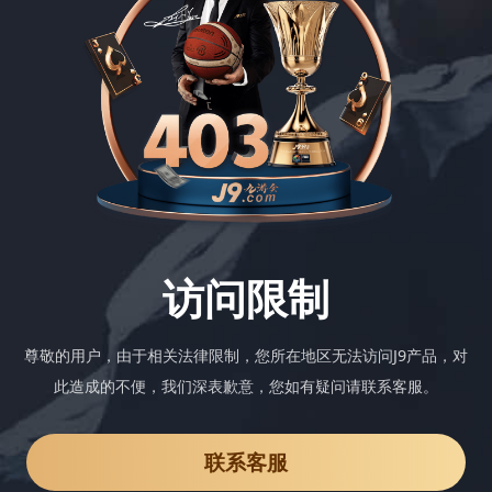
访问限制
尊敬的用户，由于相关法律限制，您所在地区无法访问J9产品，对
此造成的不便，我们深表歉意，您如有疑问请联系客服。
联系客服